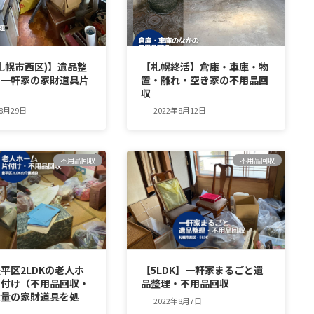
札幌市西区)】遺品整
【札幌終活】倉庫・車庫・物
う一軒家の家財道具片
置・離れ・空き家の不用品回
収
年8月29日
2022年8月12日
不用品回収
不用品回収
平区2LDKの老人ホ
【5LDK】一軒家まるごと遺
片付け（不用品回収・
品整理・不用品回収
大量の家財道具を処
2022年8月7日