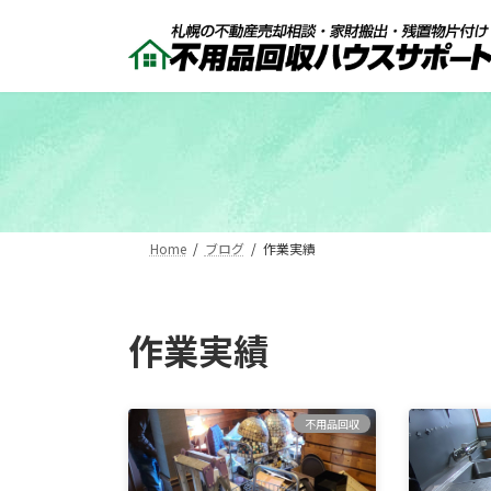
コ
ナ
ン
ビ
テ
ゲ
ン
ー
ツ
シ
へ
ョ
ス
ン
キ
に
ッ
移
プ
動
Home
ブログ
作業実績
作業実績
不用品回収