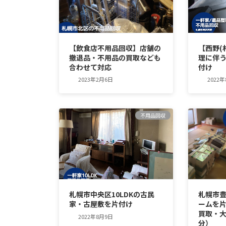
【飲食店不用品回収】店舗の
【西野(
撤退品・不用品の買取なども
理に伴
合わせて対応
付け
2023年2月6日
2022
不用品回収
札幌市中央区10LDKの古民
札幌市豊
家・古屋敷を片付け
ームを
買取・
2022年8月9日
分）