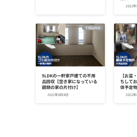
2022
不用品回収
5LDKの一軒家戸建ての不用
【お盆
品回収【空き家になっている
ちしてお
親類の家の片付け】
体予定
2022年8月4日
2022
投