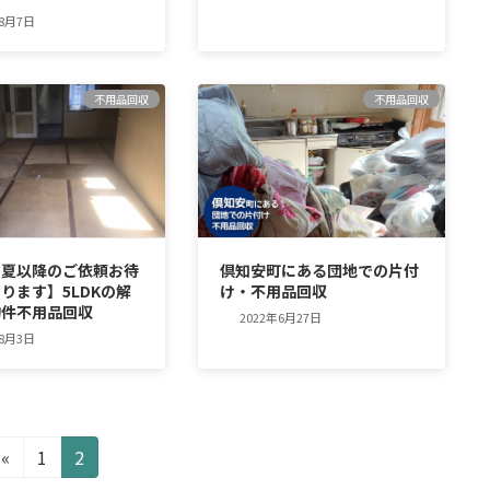
年8月7日
不用品回収
不用品回収
・夏以降のご依頼お待
倶知安町にある団地での片付
ります】5LDKの解
け・不用品回収
物件不用品回収
2022年6月27日
年8月3日
固
固
«
1
2
定
定