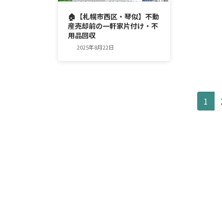
🏠【札幌市西区・琴似】不動
産売却前の一軒家片付け・不
用品回収
2025年8月22日
投
固
1
定
稿
ペ
の
ー
ジ
ペ
ー
ジ
送