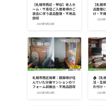
【札幌市西区・琴似】老人ホ
【札幌
ーム・サ高住ご入居者様のご
品整理
逝去に伴う遺品整理・不用品
け・不
回収
2025
2025年9月18日
分譲マンション
札幌市西区発寒：親御様が住
🏠【札
んでいた分譲マンションのリ
活・生
フォーム前搬出・不用品回収
片付け
2025年9月18日
2025