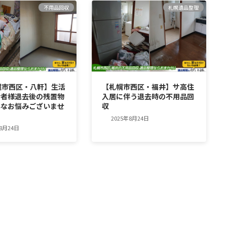
不用品回収
札幌遺品整理
幌市西区・八軒】生活
【札幌市西区・福井】サ高住
給者様退去後の残置物
入居に伴う退去時の不用品回
んなお悩みございませ
収
2025年8月24日
年8月24日