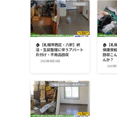
不用品回収
🏠【札幌市西区・八軒】終
🏠【札
活・生前整理に伴うアパート
保護受
片付け・不用品回収
回収こ
んか？
2025年8月24日
2025
不動産売却前の一軒家片付け