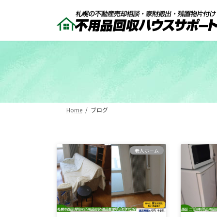
コ
ナ
ン
ビ
テ
ゲ
ン
ー
ツ
シ
へ
ョ
ス
ン
キ
に
ッ
移
プ
動
Home
ブログ
老人ホーム