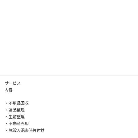
〒063-0038 北海道札幌市西区西野８条３丁目３−１６
電話番号
011
-
219
-
7722
営業時間
9:00～19:00
サービス
内容
・不用品回収
・遺品整理
・生前整理
・不動産売却
・施設入退去時片付け